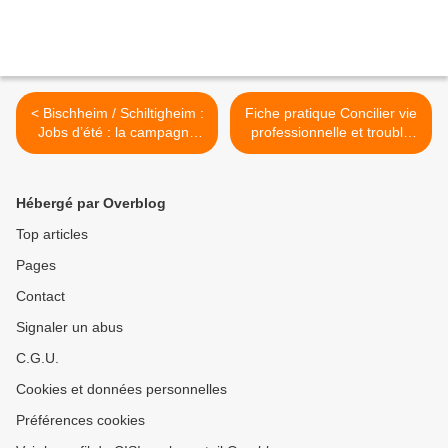
< Bischheim / Schiltigheim :
Fiche pratique Concilier vie
Jobs d’été : la campagne
professionnelle et trouble
bat son plein
du neurodéveloppement
par la Maison de l'Autisme
>
Hébergé par Overblog
Top articles
Pages
Contact
Signaler un abus
C.G.U.
Cookies et données personnelles
Préférences cookies